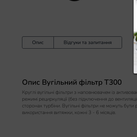
Опис
Відгуки та запитання
Опис Вугільний фільтр T300
Круглі вугільні фільтри з наповнювачем із активова
режимі рециркуляції (без підключення до вентиляці
сторонах турбіни. Вугільні фільтри не можуть бути 
використання витяжки, кожні 3 - 6 місяців.