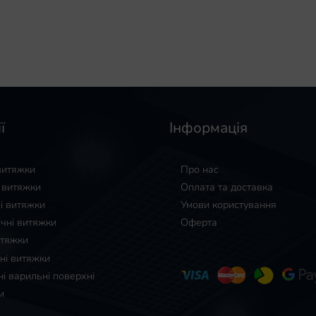
ї
Інформація
 витяжки
Про нас
і витяжки
Оплата та доставка
і витяжки
Умови користування
ічні витяжки
Оферта
итяжки
ні витяжки
і варильні поверхні
и