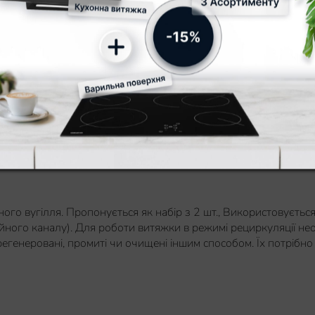
ного вугілля. Пропонується як набір з 2 шт., Використовується
йного каналу). Для роботи витяжки в режимі рециркуляції нео
регенеровані, промиті чи очищені іншим способом. Їх потрібно