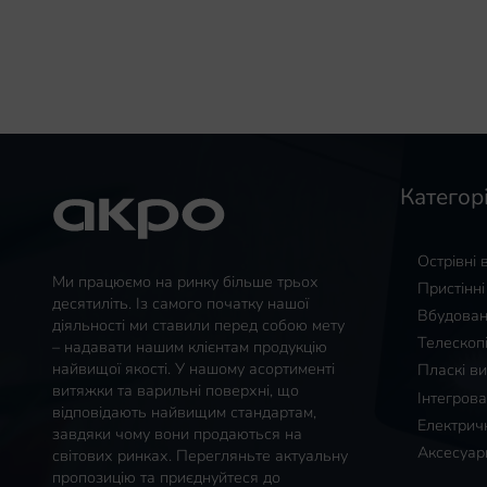
Категорі
Острівні
Ми працюємо на ринку більше трьох
Пристінн
десятиліть. Із самого початку нашої
Вбудован
діяльності ми ставили перед собою мету
Телескоп
– надавати нашим клієнтам продукцію
найвищої якості. У нашому асортименті
Пласкі в
витяжки та варильні поверхні, що
Інтегрова
відповідають найвищим стандартам,
Електричн
завдяки чому вони продаються на
Аксесуар
світових ринках. Перегляньте актуальну
пропозицію та приєднуйтеся до