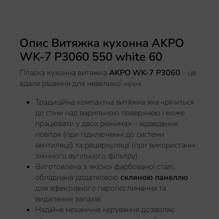
Опис Витяжка кухонна AKPO
WK-7 P3060 550 white 60
Пласка кухонна витяжка
AKPO WK-7 P3060
- це
вдале рішення для невеликої кухні.
Традиційна компактна витяжка яка кріпиться
до стіни над варильною поверхнею і може
працювати у двох режимах – відведення
повітря (при підключенні до системи
вентиляції) та рециркуляції (при використанні
змінного вугільного фільтру).
Виготовлена з якісної фарбованої сталі,
обладнана додатковою
скляною панеллю
для ефективного паропоглинання та
видалення запахів.
Надійне механічне керування дозволяє