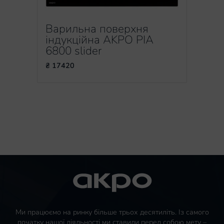
Варильна поверхня
індукційна AKPO PIA
6800 slider
₴ 17420
Ми працюємо на ринку більше трьох десятиліть. Із самого
початку нашої діяльності ми ставили перед собою мету –