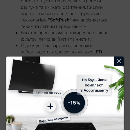
обирати один з трьох режимів роботи
двигуна та вмикати освітлення. Кнопки
управління виготовленні за фірмовою
технологією
"SoftPush"
яка вирізняється
тихим та легким перемиканням
Багатошарові алюмінієві жироуловлюючі
фільтри легко виймати та чистити.
Підсвічування варильної поверхні
забезпечується однією потужною
LED
стрічкою.
Максимальної продуктивності у
550 м3/год
достатньо для невеликої кухні.
Вироблено в Європі для Вас.
Відгуки про Витяжка кухонна