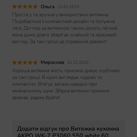
Ольга
12.01.2023
Проста у та зручна у використанні витяжка.
Подобається її компактний дизайн та потужна
тяга. Догляд за витяжкою також досить легкий.
вона дуже довго зберігає охайний та красивий
вигляд. За такі гроші це справжній діамант!
Мирослав
21.12.2022
Хороша витяжка якість приємно дивує особливо
за такі гроші. В кухні виглядає чудово та
компактно. Втягує запахи швидко при
мінімальному шумі. Збірка витяжки приємно
вражає. раджу брати!
Додати відгук про Витяжка кухонна
AKPO WK-7 P3060 550 white 60