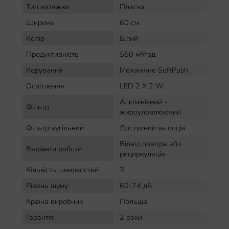
Тип витяжки
Пласка
Ширина
60 см.
Колір
Білий
Продуктивність
550 м³/год
Керування
Механічне SoftPush
Освітлення
LED 2 Х 2 W
Алюмінієвий -
Фільтр
жироуловлюючий
Фільтр вугільний
Доступний як опція
Відвід повітря або
Варіанти роботи
рециркуляція
Кількість швидкостей
3
Рівень шуму
60-74 дБ
Країна виробник
Польща
Гарантія
2 роки