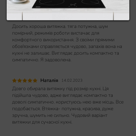
AKPO WK-7 P3060 550 white 60
Віка
04.04.2023
Досить хороша витяжка. тяга потужна, шум
помірний, режимів роботи вистачає для
комфортного використання. З своїми прямими
обов'язками справляється чудово, запахів вона на
кухні не залишає. Виглядає досить компактно та
симпатично. Я задоволена.
Наталія
14.02.2023
Довго обирала витяжку під розмір кухні. Ця
підійшла чудово, адже виглядає компактно та
доволі симпатично. користуюсь нею вже місць. Все
подобається. Втяжка- потужна, красива, дуже
зручна, шумить не сильно. Чудовий варіант
витяжки для сучасної кухні.