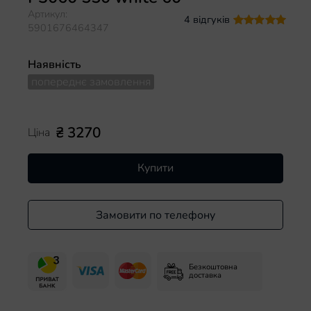
Артикул:
4 відгуків
5901676464347
Наявність
попереднє замовлення
₴ 3270
Ціна
Купити
Замовити по телефону
Безкоштовна
доставка