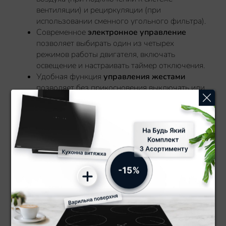
вентиляции) и рециркуляции (при
использовании сменного угольного фильтра).
Современное
электронное управление
позволяет выбирать один из четырех
режимов работы двигателя, включать
освещение и настраивать таймер отключения.
Удобная функция
управления жестами
позволяет без прикосновения выключать или
включать прибор согласно предварительным
настройкам скорости и освещения.
Декоративное
закаленное стекло
придает
современный вид и обеспечивает легкую
уборку.
Многослойный алюминиевый
жироулавливающий фильтр легко извлекать
и чистить.
Подсветка варочной поверхности
обеспечивается двумя мощными
LED
лампами.
Энергоэффективный двигатель обеспечивает