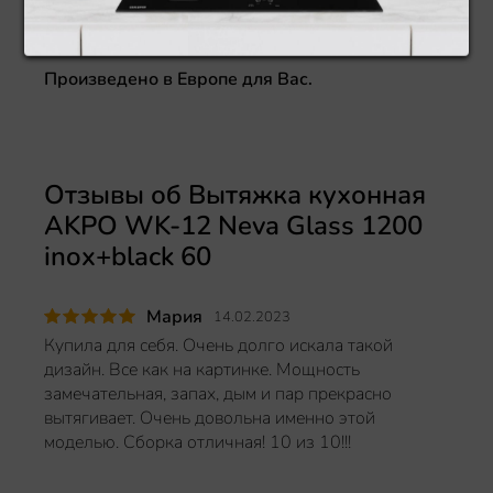
максимальную производительность
1200 м3/
ч
и экономит затраты на электроэнергию.
Произведено в Европе для Вас.
Отзывы об Вытяжка кухонная
AKPO WK-12 Neva Glass 1200
inox+black 60
Мария
14.02.2023
Купила для себя. Очень долго искала такой
дизайн. Все как на картинке. Мощность
замечательная, запах, дым и пар прекрасно
вытягивает. Очень довольна именно этой
моделью. Сборка отличная! 10 из 10!!!