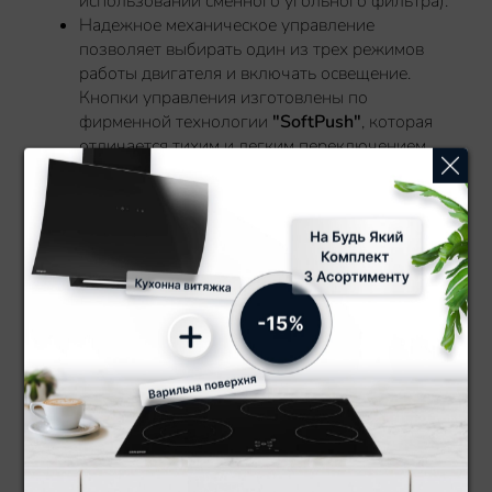
использовании сменного угольного фильтра).
Надежное механическое управление
позволяет выбирать один из трех режимов
работы двигателя и включать освещение.
Кнопки управления изготовлены по
фирменной технологии
"SoftPush"
, которая
отличается тихим и легким переключением.
Декоративное закаленное стекло придает
современный вид и обеспечивает легкую
уборку.
Многослойный алюминиевый
жироулавливающий фильтр легко извлекать
и чистить.
Подсветка варочной поверхности
обеспечивается двумя мощными
LED
лампами.
Энергоэффективный двигатель обеспечивает
максимальную производительность
850 м3/ч
и экономит затраты на электроэнергию.
Произведено в Европе для Вас.