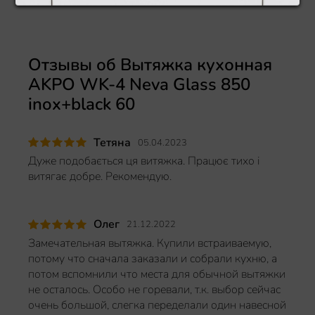
Отзывы об Вытяжка кухонная
AKPO WK-4 Neva Glass 850
inox+black 60
Тетяна
05.04.2023
Дуже подобається ця витяжка. Працює тихо і
витягає добре. Рекомендую.
Олег
21.12.2022
Замечательная вытяжка. Купили встраиваемую,
потому что сначала заказали и собрали кухню, а
потом вспомнили что места для обычной вытяжки
не осталось. Особо не горевали, т.к. выбор сейчас
очень большой, слегка переделали один навесной